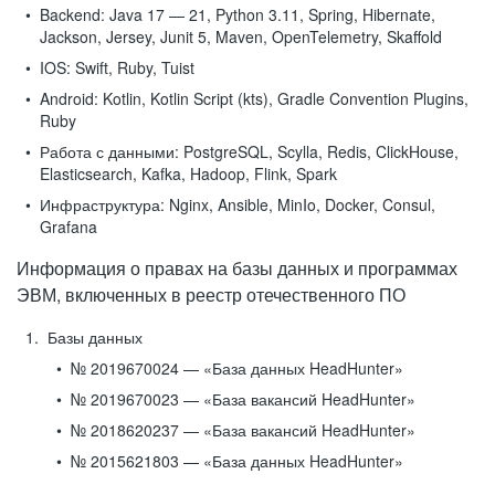
Backend:
Java 17 — 21, Python 3.11, Spring, Hibernate,
Jackson, Jersey, Junit 5, Maven, OpenTelemetry, Skaffold
IOS:
Swift, Ruby, Tuist
Android:
Kotlin, Kotlin Script (kts), Gradle Convention Plugins,
Ruby
Работа с данными:
PostgreSQL, Scylla, Redis, ClickHouse,
Elasticsearch, Kafka, Hadoop, Flink, Spark
Инфраструктура:
Nginx, Ansible, MinIo, Docker, Consul,
Grafana
Информация о правах на базы данных и программах
ЭВМ, включенных в реестр отечественного ПО
Базы данных
№ 2019670024 — «База данных HeadHunter»
№ 2019670023 — «База вакансий HeadHunter»
№ 2018620237 — «База вакансий HeadHunter»
№ 2015621803 — «База данных HeadHunter»