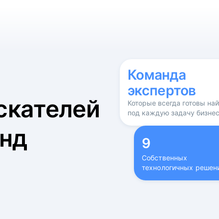
б
Команда
экспертов
скателей
Которые всегда готовы на
под каждую задачу бизне
нд
9
Собственных
технологичных решен