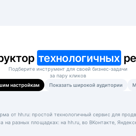
руктор
технологичных
ре
Подберите инструмент для своей
бизнес-задачи
за пару кликов
шим настройкам
Показать широкой аудитории
М
я
 рекрутер
рма от hh.ru: простой технологичный сервис для прод
 для вакансий на главной странице hh.ru. Увеличивает
под ключ. Решите, сколько кандидатов и когда вам нуж
а на разных площадках: на hh.ru, во ВКонтакте, Яндек
ологи, рекрутеры и проектные менеджеры hh.ru с цел
тов