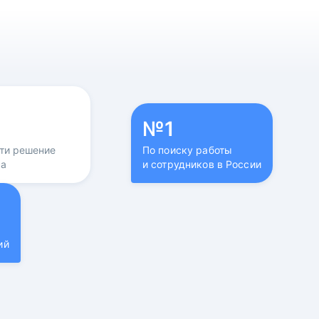
№1
йти решение
По поиску работы
са
и сотрудников в России
ий