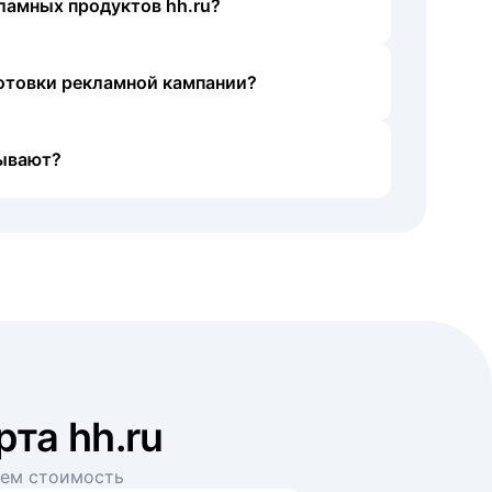
ламных продуктов hh.ru?
готовки рекламной кампании?
ывают?
рта hh.ru
аем стоимость