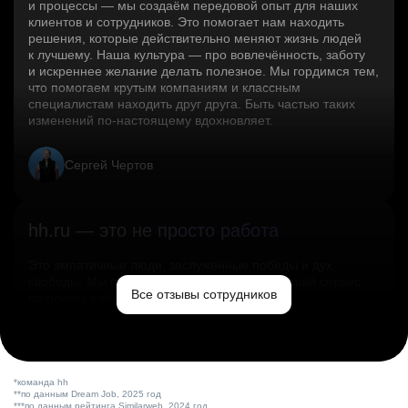
и процессы — мы создаём передовой опыт для наших
клиентов и сотрудников. Это помогает нам находить
решения, которые действительно меняют жизнь людей
к лучшему. Наша культура — про вовлечённость, заботу
и искреннее желание делать полезное. Мы гордимся тем,
что помогаем крутым компаниям и классным
специалистам находить друг друга. Быть частью таких
изменений по‑настоящему вдохновляет.
Сергей Чертов
hh.ru — это не просто работа
Это эмпатичные люди, заслуженные победы и дух
свободы. Мы помогаем миру и создаём лучший сервис
Все отзывы сотрудников
по поиску работы в стране.
Ольга Емельянова
*команда hh
**по данным Dream Job, 2025 год
***по данным рейтинга Similarweb, 2024 год