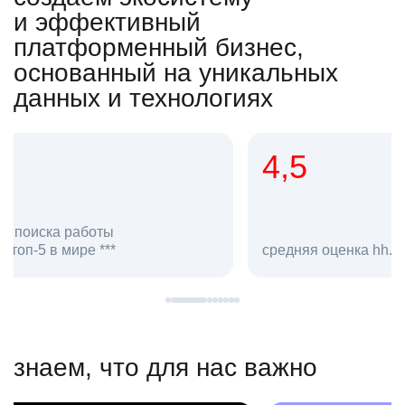
и эффективный
платформенный бизнес,
основанный на уникальных
данных и технологиях
4,5
20
сотруд
средняя оценка hh.ru как работодателя **
в hh.ru
знаем, что для нас важно