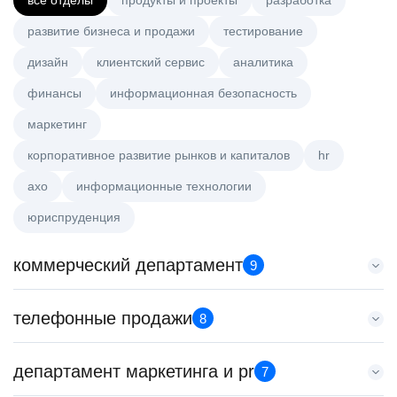
все отделы
продукты и проекты
разработка
развитие бизнеса и продажи
тестирование
дизайн
клиентский сервис
аналитика
финансы
информационная безопасность
маркетинг
корпоративное развитие рынков и капиталов
hr
axo
информационные технологии
юриспруденция
коммерческий департамент
9
Тренер по развитию компетенций продаж
телефонные продажи
8
HeadHunter::Коммерческий департамент
21 июл. 2026
Специалист телемаркетинга
департамент маркетинга и pr
з/п не указана
7
HeadHunter::Телефонные продажи
Санкт-Петербург